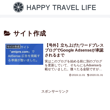
サイト作成
【号外】立ち上げたワードプレス
サイト作成
ブログでGoogle Adsenseが承認
されるまで
実はこのブログを始める前に別のブログ
を更新していて、そちらにもAdsenseを
載せていました。微々たる金額ですがや
はり見に来てくれた方の数がお金で表現
2019.11.01
2020.01.31
されると嬉しいもの。ブログ更新のやる
気にもつながるというものです。が！今
回本腰を入れて書い...
スポンサーリンク