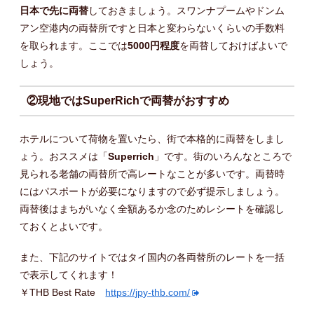
日本で先に両替
しておきましょう。スワンナプームやドンム
アン空港内の両替所ですと日本と変わらないくらいの手数料
を取られます。ここでは
5000円程度
を両替しておけばよいで
しょう。
②現地ではSuperRichで両替がおすすめ
ホテルについて荷物を置いたら、街で本格的に両替をしまし
ょう。おススメは「
Superrich
」です。街のいろんなところで
見られる老舗の両替所で高レートなことが多いです。両替時
にはパスポートが必要になりますので必ず提示しましょう。
両替後はまちがいなく全額あるか念のためレシートを確認し
ておくとよいです。
また、下記のサイトではタイ国内の各両替所のレートを一括
で表示してくれます！
￥THB Best Rate
https://jpy-thb.com/