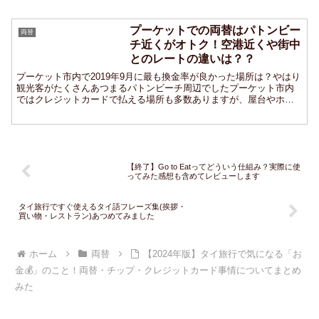
プーケットでの両替はパトンビー
両替
チ近くがオトク！空港近くや街中
とのレートの違いは？？
プーケット市内で2019年9月に最も換金率が良かった場所は？やはり
観光客がたくさんあつまるパトンビーチ周辺でしたプーケット市内
ではクレジットカードで払える場所も多数ありますが、屋台やホテ
ルチップなどやはり現金が必要になることも多いもの。20...
【終了】Go to Eatってどういう仕組み？実際に使
ってみた感想も含めてレビューします
タイ旅行ですぐ使えるタイ語フレーズ集(挨拶・
買い物・レストラン)あつめてみました
ホーム
両替
【2024年版】タイ旅行で気になる「お
金💰」のこと！両替・チップ・クレジットカード事情についてまとめ
みた