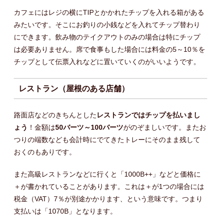
カフェにはレジの横にTIPとかかれたチップを入れる箱がある
みたいです。そこにお釣りの小銭などを入れてチップ替わり
にできます。飲み物のテイクアウトのみの場合は特にチップ
は必要ありません。席で食事もした場合には料金の5～10％を
チップとして伝票入れなどに置いていくのがいいようです。
レストラン（屋根のある店舗）
路面店などのきちんとした
レストランではチップを払いまし
ょう
！金額は
50バーツ～100バーツ
がのぞましいです。またお
つりの端数なども会計時にでてきたトレーにそのまま残して
おくのもありです。
また高級レストランなどに行くと「1000B++」などと価格に
＋が書かれていることがあります。これは＋が1つの場合には
税金（VAT）7％が別途かかります、という意味です。つまり
支払いは「1070B」となります。