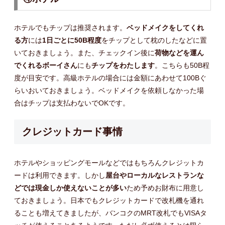
ホテルでもチップは推奨されます。
ベッドメイクをしてくれ
る方
には
1日ごとに50B程度
をチップとして枕のしたなどに置
いておきましょう。また、チェックイン後に
荷物などを運ん
でくれるボーイさん
にも
チップをわたします
。こちらも50B程
度が目安です。高級ホテルの場合には金額にあわせて100Bぐ
らいおいておきましょう。ベッドメイクを依頼しなかった場
合はチップは支払わないでOKです。
クレジットカード事情
ホテルやショッピングモールなどではもちろんクレジットカ
ードは利用できます。しかし
屋台やローカルなレストランな
どでは現金しか使えないことが多い
ため予めお財布に用意し
ておきましょう。日本でもクレジットカードで改札機を通れ
ることも増えてきましたが、バンコクのMRT改札でもVISAタ